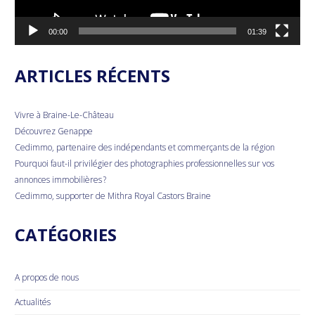
00:00
01:39
ARTICLES RÉCENTS
Vivre à Braine-Le-Château
Découvrez Genappe
Cedimmo, partenaire des indépendants et commerçants de la région
Pourquoi faut-il privilégier des photographies professionnelles sur vos
annonces immobilières ?
Cedimmo, supporter de Mithra Royal Castors Braine
CATÉGORIES
A propos de nous
Actualités