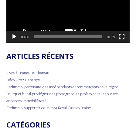
00:00
01:39
ARTICLES RÉCENTS
Vivre à Braine-Le-Château
Découvrez Genappe
Cedimmo, partenaire des indépendants et commerçants de la région
Pourquoi faut-il privilégier des photographies professionnelles sur vos
annonces immobilières ?
Cedimmo, supporter de Mithra Royal Castors Braine
CATÉGORIES