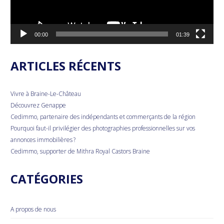
00:00
01:39
ARTICLES RÉCENTS
Vivre à Braine-Le-Château
Découvrez Genappe
Cedimmo, partenaire des indépendants et commerçants de la région
Pourquoi faut-il privilégier des photographies professionnelles sur vos
annonces immobilières ?
Cedimmo, supporter de Mithra Royal Castors Braine
CATÉGORIES
A propos de nous