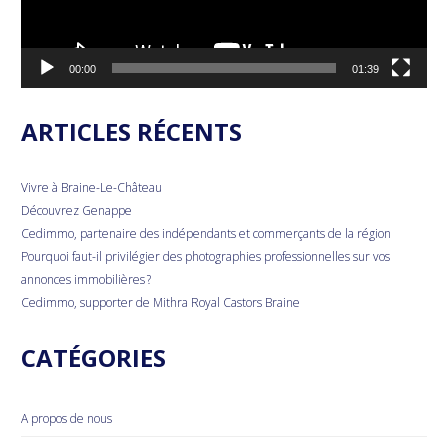
00:00
01:39
ARTICLES RÉCENTS
Vivre à Braine-Le-Château
Découvrez Genappe
Cedimmo, partenaire des indépendants et commerçants de la région
Pourquoi faut-il privilégier des photographies professionnelles sur vos
annonces immobilières ?
Cedimmo, supporter de Mithra Royal Castors Braine
CATÉGORIES
A propos de nous