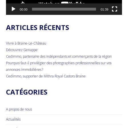
00:00
01:39
ARTICLES RÉCENTS
Vivre à Braine-Le-Château
Découvrez Genappe
Cedimmo, partenaire des indépendants et commerçants de la région
Pourquoi faut-il privilégier des photographies professionnelles sur vos
annonces immobilières ?
Cedimmo, supporter de Mithra Royal Castors Braine
CATÉGORIES
A propos de nous
Actualités