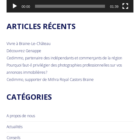
00:00
01:39
ARTICLES RÉCENTS
Vivre à Braine-Le-Château
Découvrez Genappe
Cedimmo, partenaire des indépendants et commerçants de la région
Pourquoi faut-il privilégier des photographies professionnelles sur vos
annonces immobilières ?
Cedimmo, supporter de Mithra Royal Castors Braine
CATÉGORIES
A propos de nous
Actualités
Conseils