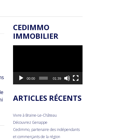
CEDIMMO
IMMOBILIER
Lecteur
vidéo
ns
00:00
01:39
de
ARTICLES RÉCENTS
hi
Vivre à Braine-Le-Château
Découvrez Genappe
Cedimmo, partenaire des indépendants
et commerçants de la région