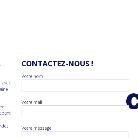
R
CONTACTEZ-NOUS !
Votre nom
, avec
raine-
Votre mail
nées
rabant
andes
Votre message