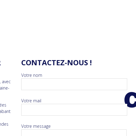
R
CONTACTEZ-NOUS !
Votre nom
, avec
raine-
Votre mail
nées
rabant
andes
Votre message