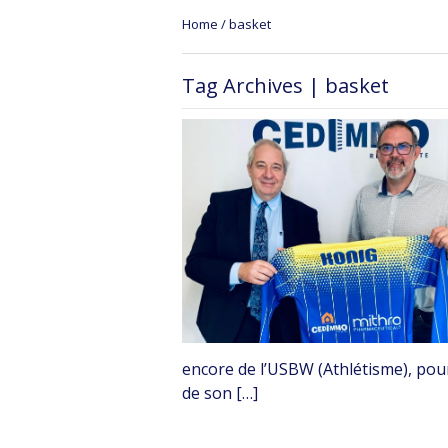
Home
/
basket
Tag Archives | basket
encore de l’USBW (Athlétisme), pour
de son […]