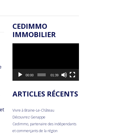
CEDIMMO
IMMOBILIER
Lecteur
vidéo
e
00:00
01:39
ARTICLES RÉCENTS
é
et
Vivre à Braine-Le-Château
Découvrez Genappe
Cedimmo, partenaire des indépendants
et commerçants de la région