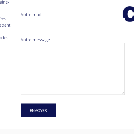
raine-
Votre mail
nées
rabant
andes
Votre message