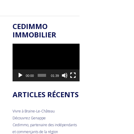
CEDIMMO
IMMOBILIER
Lecteur
vidéo
00:00
01:39
ARTICLES RÉCENTS
Vivre à Braine-Le-Château
Découvrez Genappe
Cedimmo, partenaire des indépendants
et commerçants de la région